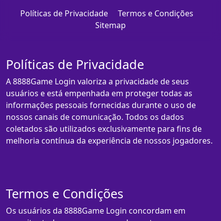
Políticas de Privacidade
Termos e Condições
Sitemap
Políticas de Privacidade
A 8888Game Login valoriza a privacidade de seus
usuários e está empenhada em proteger todas as
informações pessoais fornecidas durante o uso de
nossos canais de comunicação. Todos os dados
coletados são utilizados exclusivamente para fins de
melhoria contínua da experiência de nossos jogadores.
Termos e Condições
Os usuários da 8888Game Login concordam em