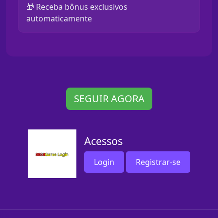
🎁 Receba bônus exclusivos
automaticamente
SEGUIR AGORA
Acessos
Login
Registrar-se