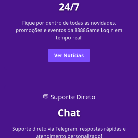
24/7
Fique por dentro de todas as novidades,
promoções e eventos da 8888Game Login em
tempo real!
Ver Notícias
💬 Suporte Direto
Chat
Suporte direto via Telegram, respostas rápidas e
atendimento personalizado!