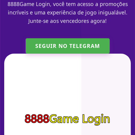
8888Game Login, você tem acesso a promoções
incríveis e uma experiência de jogo inigualável.
Junte-se aos vencedores agora!
SEGUIR NO TELEGRAM