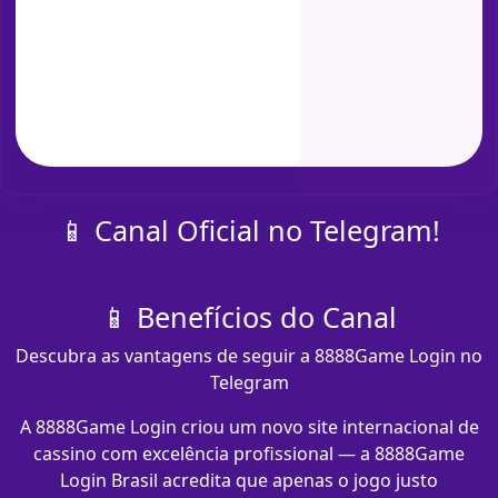
📱 Canal Oficial no Telegram!
📱 Benefícios do Canal
Descubra as vantagens de seguir a 8888Game Login no
Telegram
A 8888Game Login criou um novo site internacional de
cassino com excelência profissional — a 8888Game
Login Brasil acredita que apenas o jogo justo