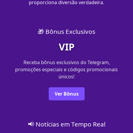
proporciona diversão verdadeira.
🎁 Bônus Exclusivos
VIP
Receba bônus exclusivos do Telegram,
promoções especiais e códigos promocionais
únicos!
Ver Bônus
📢 Notícias em Tempo Real