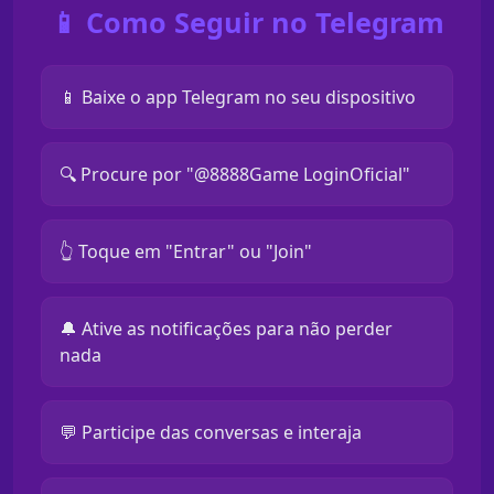
📱 Como Seguir no Telegram
📱 Baixe o app Telegram no seu dispositivo
🔍 Procure por "@8888Game LoginOficial"
👆 Toque em "Entrar" ou "Join"
🔔 Ative as notificações para não perder
nada
💬 Participe das conversas e interaja