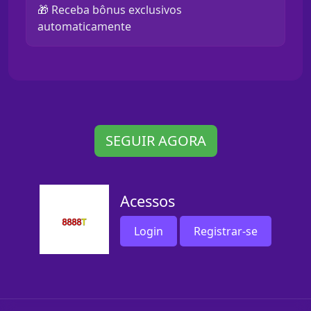
🎁 Receba bônus exclusivos
automaticamente
SEGUIR AGORA
Acessos
Login
Registrar-se