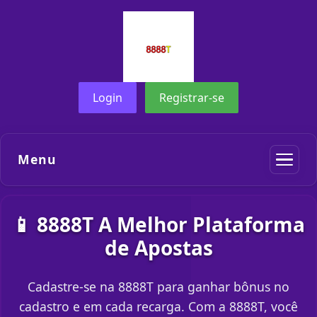
Login
Registrar-se
Menu
📱 8888T A Melhor Plataforma
de Apostas
Cadastre-se na 8888T para ganhar bônus no
cadastro e em cada recarga. Com a 8888T, você