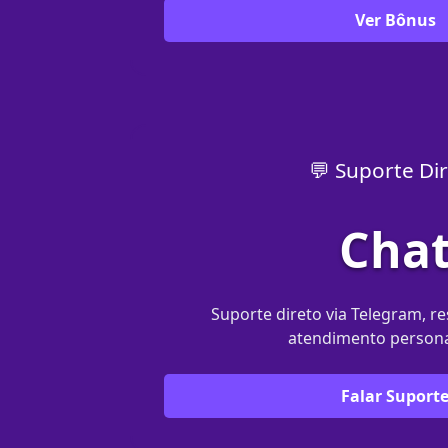
Ver Bônus
💬 Suporte Di
Cha
Suporte direto via Telegram, r
atendimento persona
Falar Suport