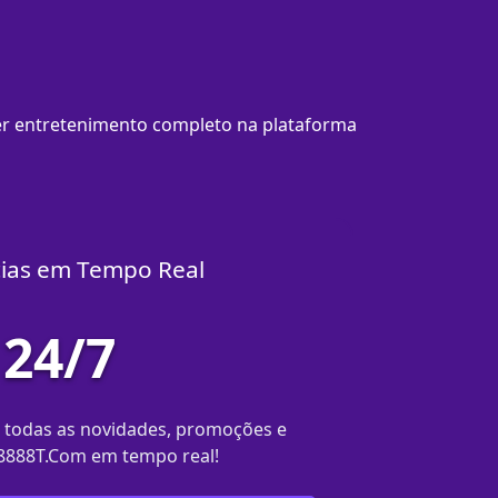
m
cer entretenimento completo na plataforma
cias em Tempo Real
24/7
e todas as novidades, promoções e
8888T.Com em tempo real!