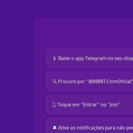
📱 Baixe o app Telegram no seu disp
🔍 Procure por "@8888T.ComOficial
👆 Toque em "Entrar" ou "Join"
🔔 Ative as notificações para não p