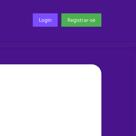
Login
Registrar-se