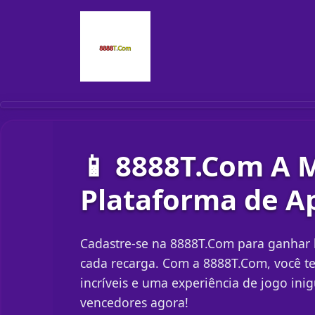
📱 8888T.Com A 
Plataforma de A
Cadastre-se na 8888T.Com para ganhar
cada recarga. Com a 8888T.Com, você 
incríveis e uma experiência de jogo inig
vencedores agora!