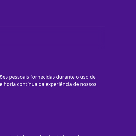
ões pessoais fornecidas durante o uso de
elhoria contínua da experiência de nossos