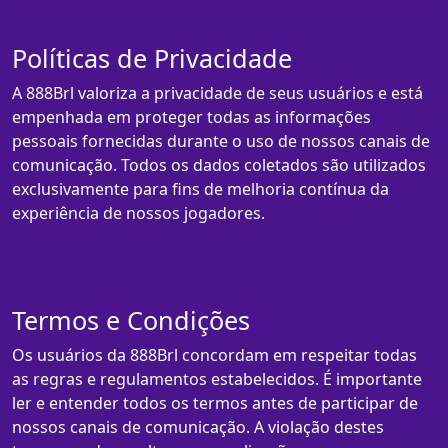
Políticas de Privacidade
A 888Brl valoriza a privacidade de seus usuários e está
empenhada em proteger todas as informações
pessoais fornecidas durante o uso de nossos canais de
comunicação. Todos os dados coletados são utilizados
exclusivamente para fins de melhoria contínua da
experiência de nossos jogadores.
Termos e Condições
Os usuários da 888Brl concordam em respeitar todas
as regras e regulamentos estabelecidos. É importante
ler e entender todos os termos antes de participar de
nossos canais de comunicação. A violação destes