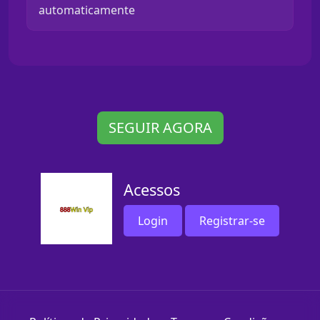
automaticamente
SEGUIR AGORA
Acessos
Login
Registrar-se