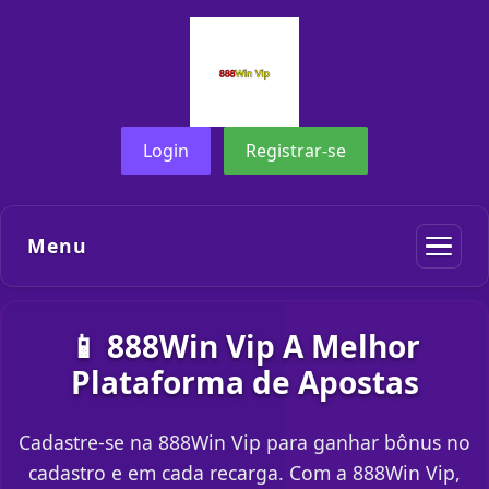
Login
Registrar-se
Menu
📱 888Win Vip A Melhor
Plataforma de Apostas
Cadastre-se na 888Win Vip para ganhar bônus no
cadastro e em cada recarga. Com a 888Win Vip,