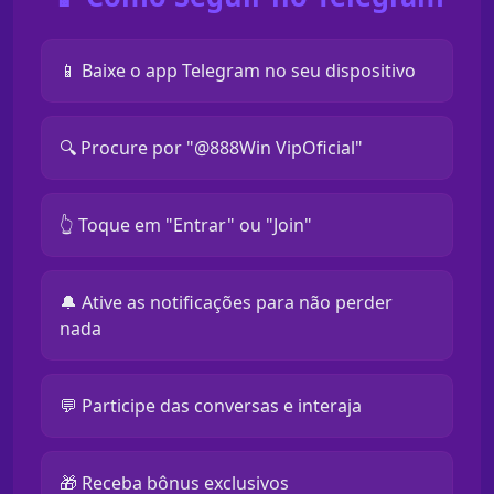
📱 Baixe o app Telegram no seu dispositivo
🔍 Procure por "@888Win VipOficial"
👆 Toque em "Entrar" ou "Join"
🔔 Ative as notificações para não perder
nada
💬 Participe das conversas e interaja
🎁 Receba bônus exclusivos