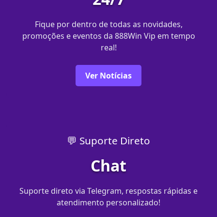
Fique por dentro de todas as novidades,
promoções e eventos da 888Win Vip em tempo
real!
Ver Notícias
💬 Suporte Direto
Chat
Suporte direto via Telegram, respostas rápidas e
atendimento personalizado!