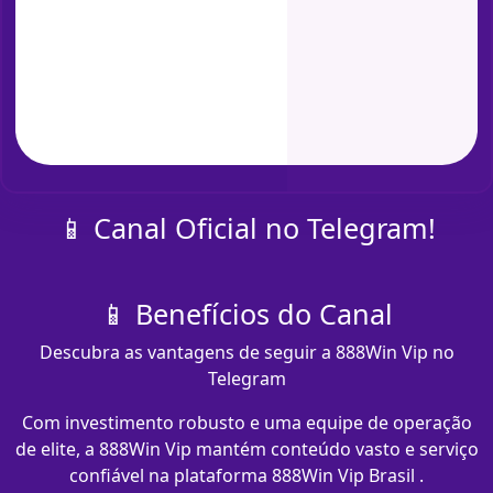
📱 Canal Oficial no Telegram!
📱 Benefícios do Canal
Descubra as vantagens de seguir a 888Win Vip no
Telegram
Com investimento robusto e uma equipe de operação
de elite, a 888Win Vip mantém conteúdo vasto e serviço
confiável na plataforma 888Win Vip Brasil .