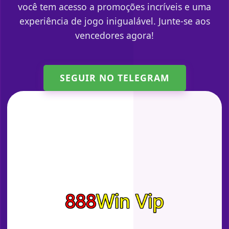
você tem acesso a promoções incríveis e uma
experiência de jogo inigualável. Junte-se aos
vencedores agora!
SEGUIR NO TELEGRAM