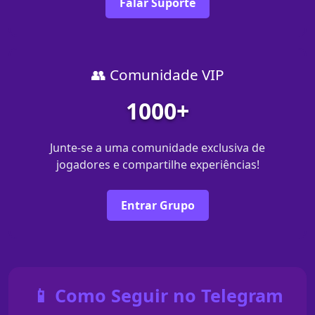
Falar Suporte
👥 Comunidade VIP
1000+
Junte-se a uma comunidade exclusiva de
jogadores e compartilhe experiências!
Entrar Grupo
📱 Como Seguir no Telegram