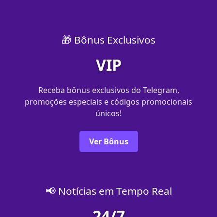
🎁 Bônus Exclusivos
VIP
Receba bônus exclusivos do Telegram,
promoções especiais e códigos promocionais
únicos!
Ver Bônus
📢 Notícias em Tempo Real
24/7