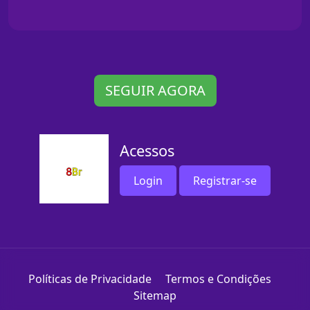
SEGUIR AGORA
Acessos
Login
Registrar-se
Políticas de Privacidade
Termos e Condições
Sitemap