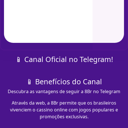
📱 Canal Oficial no Telegram!
📱 Benefícios do Canal
Descubra as vantagens de seguir a 8Br no Telegram
Através da web, a 8Br permite que os brasileiros
vivenciem o cassino online com jogos populares e
promoções exclusivas.