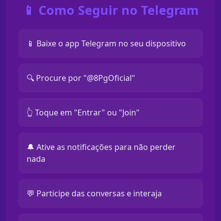
📱 Como Seguir no Telegram
📱 Baixe o app Telegram no seu dispositivo
🔍 Procure por "@8PgOficial"
👆 Toque em "Entrar" ou "Join"
🔔 Ative as notificações para não perder
nada
💬 Participe das conversas e interaja