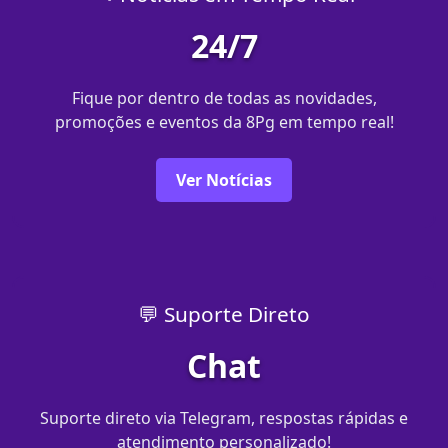
24/7
Fique por dentro de todas as novidades,
promoções e eventos da 8Pg em tempo real!
Ver Notícias
💬 Suporte Direto
Chat
Suporte direto via Telegram, respostas rápidas e
atendimento personalizado!