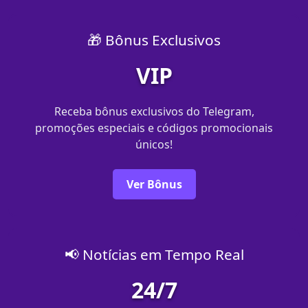
🎁 Bônus Exclusivos
VIP
Receba bônus exclusivos do Telegram,
promoções especiais e códigos promocionais
únicos!
Ver Bônus
📢 Notícias em Tempo Real
24/7